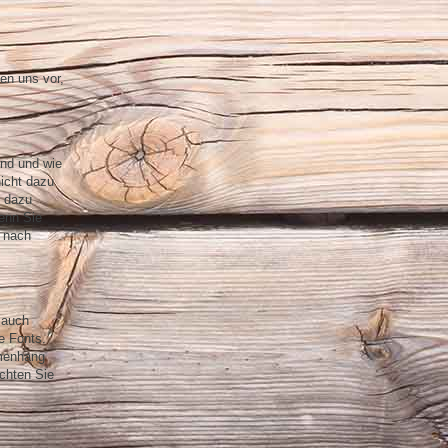
en uns vor,
nd und wie
icht dazu
t dazu
enn Sie
s nach
r auch
e Fonts.
mmenhang
chten Sie