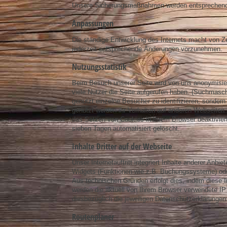
Unsere Sicherungsmaßnahmen werden entsprechend de
Anpassungen
Die ständige Entwicklung des Internets macht von Ze
jederzeit entsprechende Änderungen vorzunehmen.
Nutzungsstatistik
Beim Besuch unserer Seite wird von uns anonymisie
viele Nutzer die Seite aufgerufen haben. (Suchmas
genutzt einzelne Besucher zu identifizieren, sondern
genutzt werden ihr Verhalten auf anderen Webseiten
das Setzen von Cookies in Ihrem Browser deaktivier
sieben Tagen automatisiert gelöscht.
Inhalte Dritter auf der Webseite
Unser Internetauftritt integriert Inhalte anderer Anb
Widgets (Funktionen wie z.B. Buchungssysteme) oder
Aus technischen Gründen erfolgt dies, indem diese
werden die aktuell von Ihrem Browser verwendete IP
diesbezüglich die jeweiligen Datenschutzerklärungen d
Routenplaner