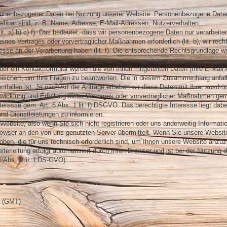
rsonenbezogener Daten bei Nutzung unserer Website. Personenbezogene Daten
eziehbar sind, z. B. Name, Adresse, E-Mail-Adressen, Nutzerverhalten.
t. a) b) c) f). Das bedeutet, dass wir personenbezogene Daten nur verarbeite
ng eines Vertrages oder vorvertraglicher Maßnahmen erforderlich (lit. b), wir rech
nteresse an der Verarbeitung haben (lit. f). Die entsprechende Rechtsgrundlage w
ber ein Kontaktformular werden die von Ihnen mitgeteilten Daten (Ihre E-Mail
peichert, um Ihre Fragen zu beantworten. Die in diesem Zusammenhang anfal
fallen ist. Je nach Art der Anfrage erheben wir diese Daten mit Ihrer ausdrü
Abwicklung und Erfüllung eines Vertrages oder vorvertraglicher Maßnahmen gem
eresse gem. Art. 6 Abs. 1 lit. f) DSGVO. Das berechtigte Interesse liegt dabei
nd Dienstleistungen zu informieren.
Website, also wenn Sie sich nicht registrieren oder uns anderweitig Informati
Browser an den von uns genutzten Server übermittelt. Wenn Sie unsere Websit
ben, die für uns technisch erforderlich sind, um Ihnen unsere Website anzu
eiterleitung erfolgt automatisiert durch Ihren Browser und ist bei der Nutzung 
6 Abs. 1 lit. f DS-GVO):
e (GMT)