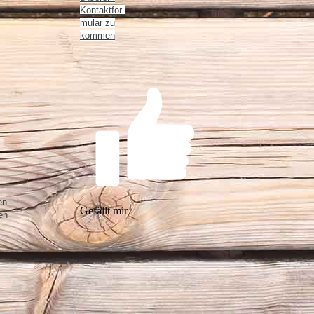
Kon­takt­for­
mu­lar zu
kommen
en
Gefällt mir
en