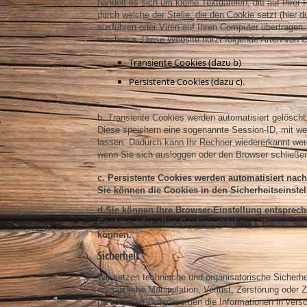
handelt es sich um kleine Textdateien, die auf Ihre
durch welche der Stelle, die den Cookie setzt (hier
ausführen oder Viren auf Ihren Computer übertragen.
machen.
a. Diese Website nutzt folgende Arten von 
Transiente Cookies (dazu b)
Persistente Cookies (dazu c).
b. Transiente Cookies werden automatisiert gelösch
Diese speichern eine sogenannte Session-ID, mit w
lassen. Dadurch kann Ihr Rechner wiedererkannt we
wenn Sie sich ausloggen oder den Browser schließe
c.
Persistente Cookies werden automatisiert nach
Sie können die Cookies in den Sicherheitseinstel
d.Sie können Ihre Browser-Einstellung entsprec
Cookies oder allen Cookies ablehnen. Wir weisen 
können.
Sicherheit
Wir setzen technische und organisatorische Sicherhe
vorsätzliche Manipulation, Verlust, Zerstörung oder 
persönlicher Daten werden die Informationen in ver