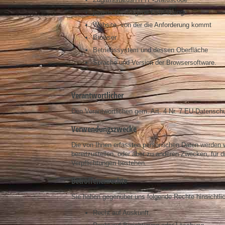
jeweils übertragene Datenmenge
Website, von der die Anforderung kommt
Browser
Betriebssystem und dessen Oberfläche
Sprache und Version der Browsersoftware.
Verantwortlicher
Den Verantwortlichen gem. Art. 4 Nr. 7 EU-Datens
Verwendungszwecke
Die von Ihnen erfassten persönlichen Daten werden 
bereitzustellen, oder aber zu anderen Zwecken, für di
Verpflichtungen bestehen.
Betroffenenrechte
Sie haben gegenüber uns folgende Rechte hinsichtli
Recht auf Auskunft,