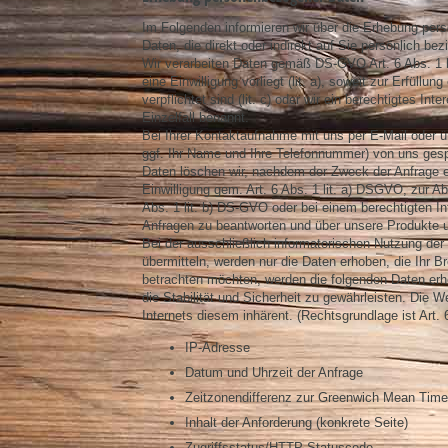
Im Folgenden informieren wir über die Erhebung pe
Daten, die direkt oder indirekt auf Sie persönlich b
Wir verarbeiten Daten gemäß DS-GVO Art. 6 Abs. 1 li
eine Einwilligung vorliegt (lit. a), soweit zur Erfüllu
verpflichtet sind (lit. c) oder wir ein berechtigtes I
Einzelfall benannt.
Bei Ihrer Kontaktaufnahme mit uns per E-Mail oder ü
ggf. Ihr Name und Ihre Telefonnummer) von uns ges
Daten löschen wir, nachdem der Zweck der Anfrage ent
Einwilligung gem. Art. 6 Abs. 1 lit. a) DSGVO, zur 
Abs. 1 lit. b) DS-GVO oder bei einem berechtigten Int
Anfragen zu beantworten und über unsere Produkte u
Bei der ausschließlich informatorischen Nutzung der 
übermitteln, werden nur die Daten erhoben, die Ihr 
betrachten möchten, werden die folgenden Daten erho
die Stabilität und Sicherheit zu gewährleisten. Die W
Internets diesem inhärent. (Rechtsgrundlage ist Art. 
IP-Adresse
Datum und Uhrzeit der Anfrage
Zeitzonendifferenz zur Greenwich Mean Tim
Inhalt der Anforderung (konkrete Seite)
Zugriffsstatus/HTTP-Statuscode