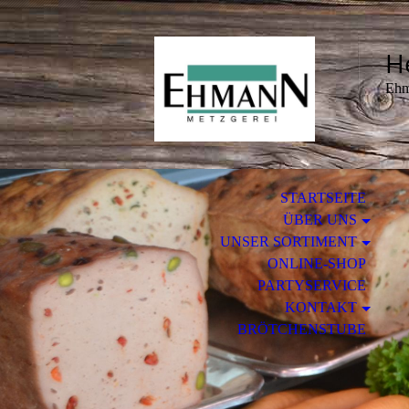
H
Eh
STARTSEITE
ÜBER UNS
UNSER SORTIMENT
ONLINE-SHOP
PARTYSERVICE
KONTAKT
BRÖTCHENSTUBE