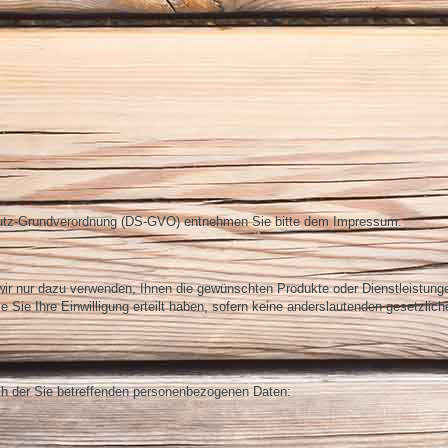
chutz-Grundverordnung (DS-GVO) entnehmen Sie bitte dem Impressum.
wir nur dazu verwenden, Ihnen die gewünschten Produkte oder Dienstleistung
e Sie Ihre Einwilligung erteilt haben, sofern keine anderslautenden gesetzlich
ch der Sie betreffenden personenbezogenen Daten: