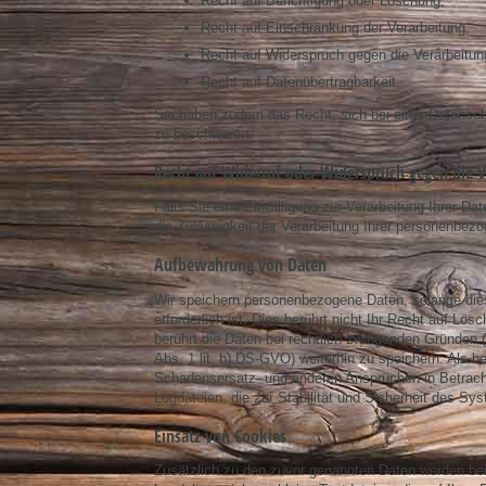
Recht auf Berichtigung oder Löschung,
Recht auf Einschränkung der Verarbeitung,
Recht auf Widerspruch gegen die Verarbeitun
Recht auf Datenübertragbarkeit.
Sie haben zudem das Recht, sich bei einer Datensch
zu beschweren.
Recht auf Widerruf oder Widerspruch gegen die V
Falls Sie eine Einwilligung zur Verarbeitung Ihrer Dat
die Zulässigkeit der Verarbeitung Ihrer personenb
Aufbewahrung von Daten
Wir speichern personenbezogene Daten, solange dies 
erforderlich ist. Dies berührt nicht Ihr Recht auf L
berührt die Daten bei rechtlich zwingenden Gründen (A
Abs. 1 lit. b) DS-GVO) weiterhin zu speichern. Als
Schadensersatz- und anderen Ansprüchen in Betrach
Logdateien, die zur Stabilität und Sicherheit des Sy
Einsatz von Cookies
Zusätzlich zu den zuvor genannten Daten werden bei