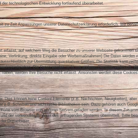
r technologischen Entwicklung fortlaufend überarbeitet.
it zu Zeit Anpassungen unserer Datenschutzerklärung erforderlich. Wir behalt
rt erfasst, auf welchem Weg die Besucher zu unserer Webseite gekommen si
chine, Verlinkung, direkte Eingabe oder Werbemaßnahmen) Die Daten werden n
 ausschließlich zur Übermittlung quantitativer Größen. Die Statistik kann nich
 nachzuvollziehen. Die Daten werden nicht mit anderen Diensten verknüpft. W
t haben, werden Ihre Besuche nicht erfasst. Ansonsten werden diese Cookie
ieter. Dies können reine Content-Elemente (z.B. Nachrichten, Neuigkeiten), abe
 z.B. Schriften und technische Bibliotheken sein. Dazu gehören auch Googl
 Inhalte vom Browser von anderen Servern geladen werden. In diesem Zusa
 und der verwendete Browser des anfragenden Systems übermittelt. Bitte bea
er Drittanbieter.