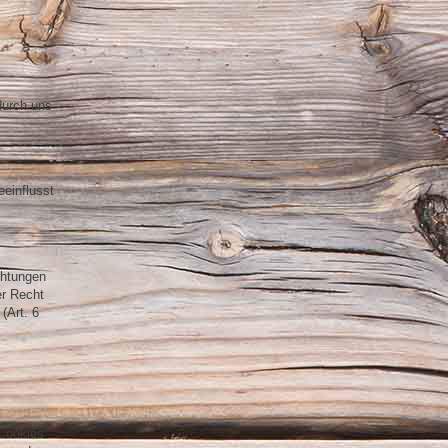
durch uns
eeinflusst
chtungen
er Recht
(Art. 6
 Cookies