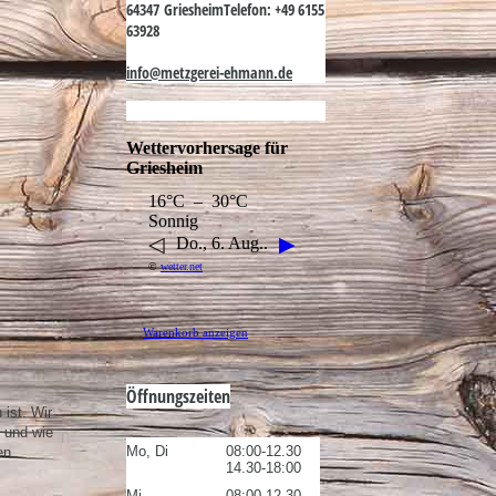
64347 Griesheim
Telefon: +49 6155
63928
info@metzgerei-ehmann.de
Wettervorhersage für
Griesheim
16°C – 30°C
Sonnig
◁
▶
Do., 6. Aug..
©
wetter.net
Warenkorb anzeigen
Öffnungszeiten
ist. Wir
 und wie
Mo, Di
08:00-12.30
en.
14.30-18:00
Mi
08:00-12.30