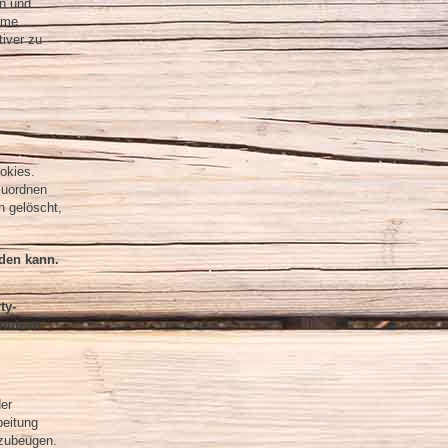
en und
amme
tiver zu
okies.
zuordnen
n gelöscht,
iden kann.
ty-
 nutzen
der
beitung
rzubeugen.