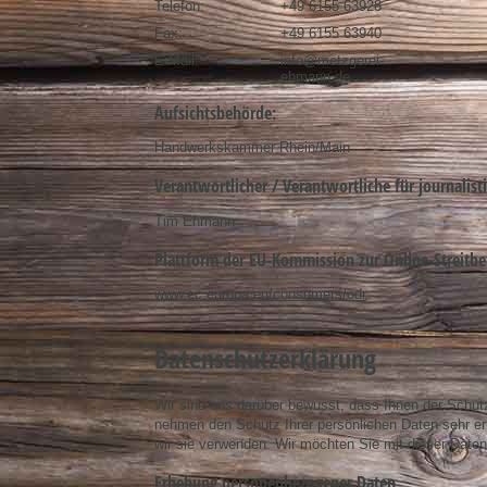
Telefon:
+49 6155 63928
Fax:
+49 6155 63940
E-Mail:
info@metzgerei-
ehmann.de
Aufsichtsbehörde:
Handwerkskammer Rhein/Main
Verantwortlicher / Verantwortliche für journalist
Tim Ehmann
Plattform der EU-Kommission zur Online-Streitbe
www.ec.europa.eu/consumers/odr
Datenschutz­erklärung
Wir sind uns darüber bewusst, dass Ihnen der Schutz
nehmen den Schutz Ihrer persönlichen Daten sehr er
wir sie verwenden. Wir möchten Sie mit dieser Dat
Erhebung personenbezogener Daten