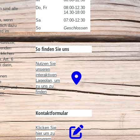
Do, Fr
08:00-12.30
 sind alle
14.30-18:00
n, wenn
Sa
07:00-12:30
tlich dazu
So
Geschlossen
ird im
-Adresse,
So finden Sie uns
lenden
cklichen
. Art. 6
Nutzen Sie
 darin,
unseren
interaktiven
onen
La­ge­plan, um
e
zu uns zu
zeigen und
finden
des
Kontaktformular
Klicken Sie
hier um zu
unserem