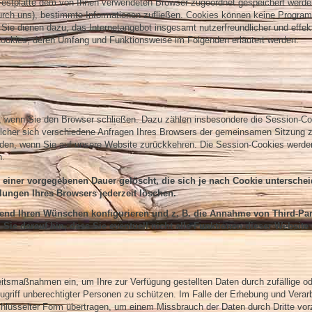
r Festplatte dem von Ihnen verwendeten Browser zugeordnet gespeichert werd
 durch uns), bestimmte Informationen zufließen. Cookies können keine Progr
 Sie dienen dazu, das Internetangebot insgesamt nutzerfreundlicher und effek
Cookies, deren Umfang und Funktionsweise im Folgenden erläutert werden:
t, wenn Sie den Browser schließen. Dazu zählen insbesondere die Session-Co
elcher sich verschiedene Anfragen Ihres Browsers der gemeinsamen Sitzung 
rden, wenn Sie auf unsere Website zurückkehren. Die Session-Cookies werde
n.
 einer vorgegebenen Dauer gelöscht, die sich je nach Cookie untersche
lungen Ihres Browsers jederzeit löschen.
hend Ihren Wünschen konfigurieren und z. B. die Annahme von Third-Par
Sie darauf hin, dass Sie eventuell nicht alle Funktionen dieser Website
itsmaßnahmen ein, um Ihre zur Verfügung gestellten Daten durch zufällige o
Zugriff unberechtigter Personen zu schützen. Im Falle der Erhebung und Verar
schlüsselter Form übertragen, um einem Missbrauch der Daten durch Dritte vo