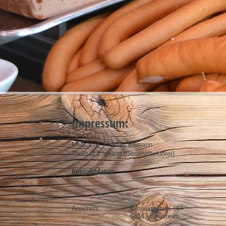
Impressum:
Metzgerei Thomas Ehmann
Thomas Ehmann (Geschäftsführer)
Kontaktdaten:
Anschrift:
Bessungerstr. 187
64347 Griesheim