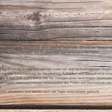
g,
utz-Aufsichtsbehörde über die Verarbeitung Ihrer personenbezogenen Daten 
erarbeitung Ihrer Daten
en erteilt haben, können Sie diese jederzeit widerrufen. Ein solcher Widerruf b
ezogenen Daten, nachdem Sie ihn gegenüber uns ausgesprochen haben.
zur Erfüllung unserer vertraglichen sowie vor- und nachvertraglichen Verpfli
öschung oder Einschränkung der Verarbeitung. Außerdem wird dadurch nicht uns
rt. 6 Abs. 1 lit. c) DS-GVO) oder bei Vorliegen eines berechtigten Interesses 
 berechtigtes Interesse kommen insbesondere das Prüfen und Durchsetzen von
t.
stems erforderlich sind werden nach vier Tagen automatisiert gelöscht.
 Ihrer Nutzung unserer Website Cookies auf Ihrem Rechner gespeichert. Bei